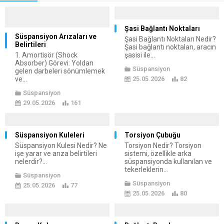
Şasi Bağlantı Noktaları
Süspansiyon Arızaları ve
Şasi Bağlantı Noktaları Nedir?
Belirtileri
Şasi bağlantı noktaları, aracın
1. Amortisör (Shock
şasisi ile...
Absorber) Görevi: Yoldan
Süspansiyon
gelen darbeleri sönümlemek
ve...
25.05.2026
82
Süspansiyon
29.05.2026
161
Süspansiyon Kuleleri
Torsiyon Çubuğu
Süspansiyon Kulesi Nedir? Ne
Torsiyon Nedir? Torsiyon
işe yarar ve arıza belirtileri
sistemi, özellikle arka
nelerdir?...
süspansiyonda kullanılan ve
tekerleklerin...
Süspansiyon
Süspansiyon
25.05.2026
77
25.05.2026
80