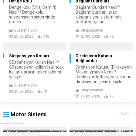
Denge Kolu
Bağlantı Burçları
Denge Kolu (Viraj Demiri)
Bağlantı Burçları Nedir?
Nedir? Denge kolu,
Bağlantı burçları, araç
süspansiyon sisteminde
süspansiyon sisteminde
aracın...
metal parçalar...
Süspansiyon
Süspansiyon
25.05.2026
118
25.05.2026
78
Süspansiyon Kolları
Direksiyon Kutusu
Bağlantıları
Süspansiyon Kolları Nedir?
Süspansiyon kolları (salıncak
Direksiyon Kutusu (Direksiyon
kolları), aracın tekerleklerini
Mekanizması) Nedir?
şasiye...
Direksiyon kutusu, sürücünün
direksiyonu çevirmesiyle...
Süspansiyon
Süspansiyon
25.05.2026
73
25.05.2026
97
Motor Sistemi
TÜMÜ →
Yağlama Sitemi
Soğutma Sistemi
MOTOR
MOTOR
Ateşleme Sitemi
Yakıt Enjektör Karbüratör