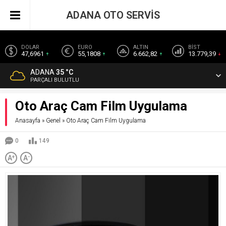
ADANA OTO SERVİS
DOLAR
EURO
ALTIN
BİST
47,6961
55,1808
6.662,82
13.779,39
ADANA
35 °C
PARÇALI BULUTLU
Oto Araç Cam Film Uygulama
Anasayfa
»
Genel
»
Oto Araç Cam Film Uygulama
0
149
A
+
A
-