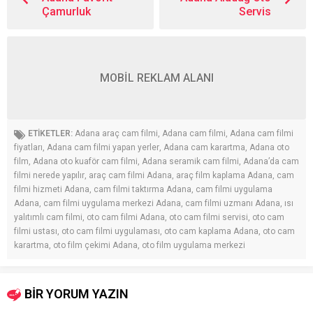
Çamurluk
Servis
MOBİL REKLAM ALANI
ETİKETLER:
Adana araç cam filmi
,
Adana cam filmi
,
Adana cam filmi
fiyatları
,
Adana cam filmi yapan yerler
,
Adana cam karartma
,
Adana oto
film
,
Adana oto kuaför cam filmi
,
Adana seramik cam filmi
,
Adana’da cam
filmi nerede yapılır
,
araç cam filmi Adana
,
araç film kaplama Adana
,
cam
filmi hizmeti Adana
,
cam filmi taktırma Adana
,
cam filmi uygulama
Adana
,
cam filmi uygulama merkezi Adana
,
cam filmi uzmanı Adana
,
ısı
yalıtımlı cam filmi
,
oto cam filmi Adana
,
oto cam filmi servisi
,
oto cam
filmi ustası
,
oto cam filmi uygulaması
,
oto cam kaplama Adana
,
oto cam
karartma
,
oto film çekimi Adana
,
oto film uygulama merkezi
BİR YORUM YAZIN