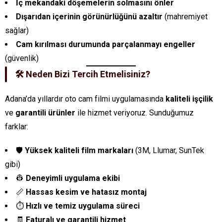
İç mekandaki döşemelerin solmasını önler
Dışarıdan içerinin görünürlüğünü azaltır
(mahremiyet
sağlar)
Cam kırılması durumunda parçalanmayı engeller
(güvenlik)
🛠️ Neden Bizi Tercih Etmelisiniz?
Adana’da yıllardır oto cam filmi uygulamasında
kaliteli işçilik
ve
garantili ürünler
ile hizmet veriyoruz. Sunduğumuz
farklar:
🛡️
Yüksek kaliteli film markaları
(3M, Llumar, SunTek
gibi)
👷
Deneyimli uygulama ekibi
📏
Hassas kesim ve hatasız montaj
⏱️
Hızlı ve temiz uygulama süreci
🧾
Faturalı ve garantili hizmet