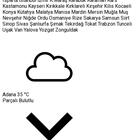
Isparta
İstanbul
İzmir
K.Maraş
Karabük
Karaman
Kars
Kastamonu
Kayseri
Kırıkkale
Kırklareli
Kırşehir
Kilis
Kocaeli
Konya
Kütahya
Malatya
Manisa
Mardin
Mersin
Muğla
Muş
Nevşehir
Niğde
Ordu
Osmaniye
Rize
Sakarya
Samsun
Siirt
Sinop
Sivas
Şanlıurfa
Şırnak
Tekirdağ
Tokat
Trabzon
Tunceli
Uşak
Van
Yalova
Yozgat
Zonguldak
Adana
35 °C
Parçalı Bulutlu