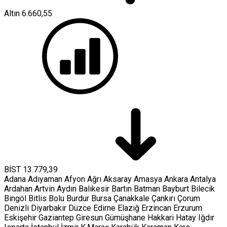
Altın
6.660,55
BİST
13.779,39
Adana
Adıyaman
Afyon
Ağrı
Aksaray
Amasya
Ankara
Antalya
Ardahan
Artvin
Aydın
Balıkesir
Bartın
Batman
Bayburt
Bilecik
Bingöl
Bitlis
Bolu
Burdur
Bursa
Çanakkale
Çankırı
Çorum
Denizli
Diyarbakır
Düzce
Edirne
Elazığ
Erzincan
Erzurum
Eskişehir
Gaziantep
Giresun
Gümüşhane
Hakkari
Hatay
Iğdır