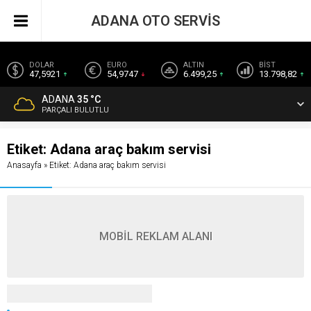
ADANA OTO SERVİS
DOLAR
EURO
ALTIN
BİST
47,5921
54,9747
6.499,25
13.798,82
ADANA
35 °C
PARÇALI BULUTLU
Etiket:
Adana araç bakım servisi
Anasayfa
»
Etiket: Adana araç bakım servisi
MOBİL REKLAM ALANI