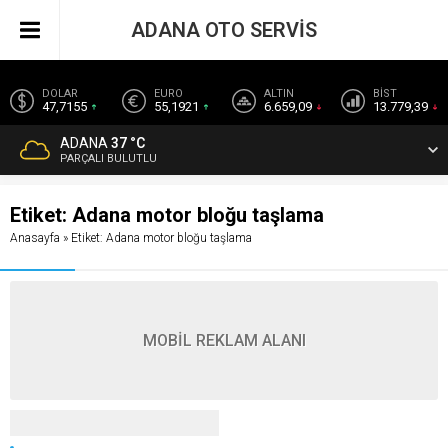
ADANA OTO SERVİS
DOLAR
EURO
ALTIN
BİST
47,7155
55,1921
6.659,09
13.779,39
ADANA
37 °C
PARÇALI BULUTLU
Etiket:
Adana motor bloğu taşlama
Anasayfa
»
Etiket: Adana motor bloğu taşlama
MOBİL REKLAM ALANI