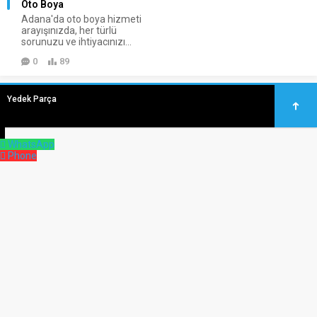
Oto Boya
Adana'da oto boya hizmeti
arayışınızda, her türlü
sorunuzu ve ihtiyacınızı...
0
89
Yedek Parça
↓
WhatsApp
Phone