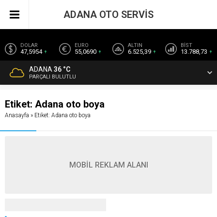
ADANA OTO SERVİS
DOLAR
EURO
ALTIN
BİST
47,5954
55,0690
6.525,39
13.788,73
ADANA
36 °C
PARÇALI BULUTLU
Etiket:
Adana oto boya
Anasayfa
»
Etiket: Adana oto boya
MOBİL REKLAM ALANI