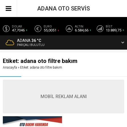
ADANA OTO SERVİS
DOLAR
EURO
ALTIN
BİST
47,7046
55,0051
6.584,66
13.889,75
ADANA
36 °C
PARÇALI BULUTLU
Etiket:
adana oto filtre bakım
Anasayfa
»
Etiket: adana oto filtre bakım
MOBİL REKLAM ALANI