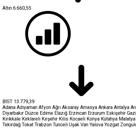
Altın
6.660,55
BİST
13.779,39
Adana
Adıyaman
Afyon
Ağrı
Aksaray
Amasya
Ankara
Antalya
Ar
Diyarbakır
Düzce
Edirne
Elazığ
Erzincan
Erzurum
Eskişehir
Gaz
Kırıkkale
Kırklareli
Kırşehir
Kilis
Kocaeli
Konya
Kütahya
Malatya
Tekirdağ
Tokat
Trabzon
Tunceli
Uşak
Van
Yalova
Yozgat
Zongul