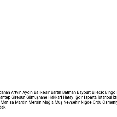
dahan
Artvin
Aydın
Balıkesir
Bartın
Batman
Bayburt
Bilecik
Bingöl
iantep
Giresun
Gümüşhane
Hakkari
Hatay
Iğdır
Isparta
İstanbul
İz
Manisa
Mardin
Mersin
Muğla
Muş
Nevşehir
Niğde
Ordu
Osmani
dak