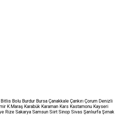
Bitlis
Bolu
Burdur
Bursa
Çanakkale
Çankırı
Çorum
Denizli
mir
K.Maraş
Karabük
Karaman
Kars
Kastamonu
Kayseri
ye
Rize
Sakarya
Samsun
Siirt
Sinop
Sivas
Şanlıurfa
Şırnak