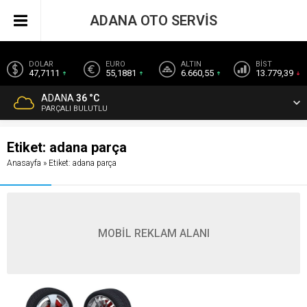
ADANA OTO SERVİS
DOLAR
EURO
ALTIN
BİST
47,7111
55,1881
6.660,55
13.779,39
ADANA
36 °C
PARÇALI BULUTLU
Etiket:
adana parça
Anasayfa
»
Etiket: adana parça
MOBİL REKLAM ALANI