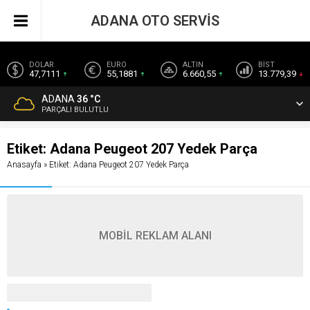
ADANA OTO SERVİS
DOLAR
EURO
ALTIN
BİST
47,7111
55,1881
6.660,55
13.779,39
ADANA
36 °C
PARÇALI BULUTLU
Etiket:
Adana Peugeot 207 Yedek Parça
Anasayfa
»
Etiket: Adana Peugeot 207 Yedek Parça
MOBİL REKLAM ALANI