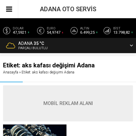
ADANA OTO SERVİS
DOLAR
EURO
ALTIN
BİST
47,5921
54,9747
6.499,25
13.798,82
ADANA
35 °C
PARÇALI BULUTLU
Etiket:
aks kafası değişimi Adana
Anasayfa
»
Etiket: aks kafası değişimi Adana
MOBİL REKLAM ALANI