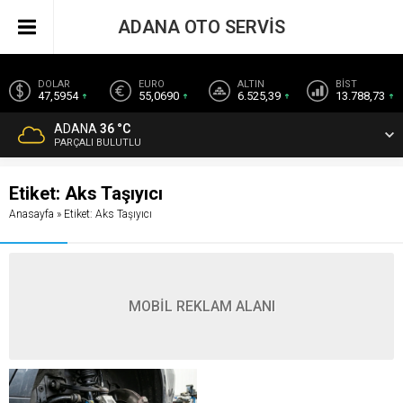
ADANA OTO SERVİS
DOLAR
EURO
ALTIN
BİST
47,5954
55,0690
6.525,39
13.788,73
ADANA
36 °C
PARÇALI BULUTLU
Etiket:
Aks Taşıyıcı
Anasayfa
»
Etiket: Aks Taşıyıcı
MOBİL REKLAM ALANI