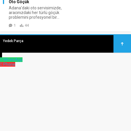
Oto Göçük
Adana'daki oto servisimizde,
aracınızdaki her türlü göçük
problemini profesyonel bir...
1
44
Yedek Parça
↓
WhatsApp
Phone