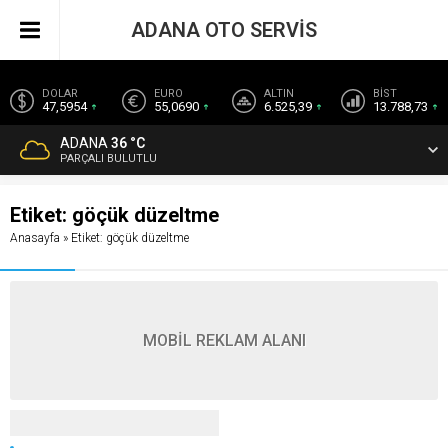
ADANA OTO SERVİS
DOLAR
EURO
ALTIN
BİST
47,5954
55,0690
6.525,39
13.788,73
ADANA
36 °C
PARÇALI BULUTLU
Etiket:
göçük düzeltme
Anasayfa
»
Etiket: göçük düzeltme
MOBİL REKLAM ALANI