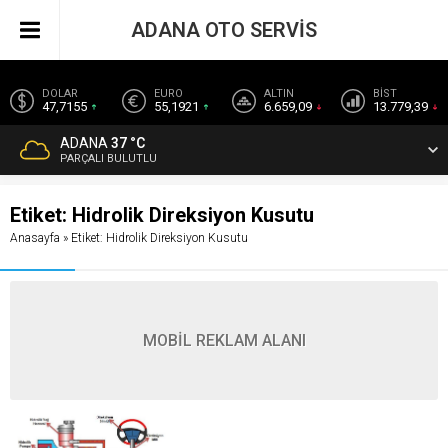
ADANA OTO SERVİS
DOLAR
EURO
ALTIN
BİST
47,7155
55,1921
6.659,09
13.779,39
ADANA
37 °C
PARÇALI BULUTLU
Etiket:
Hidrolik Direksiyon Kusutu
Anasayfa
»
Etiket: Hidrolik Direksiyon Kusutu
MOBİL REKLAM ALANI