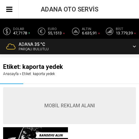
ADANA OTO SERVİS
DOLAR
EURO
ALTIN
BİST
47,7178
55,1513
6.635,91
13.779,39
ADANA
35 °C
PARÇALI BULUTLU
Etiket:
kaporta yedek
Anasayfa
»
Etiket: kaporta yedek
MOBİL REKLAM ALANI