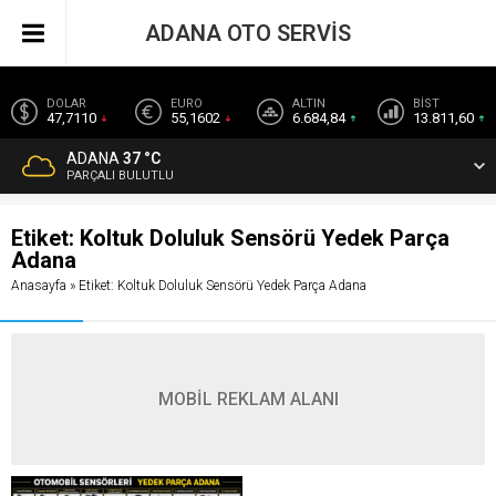
ADANA OTO SERVİS
DOLAR
EURO
ALTIN
BİST
47,7110
55,1602
6.684,84
13.811,60
ADANA
37 °C
PARÇALI BULUTLU
Etiket:
Koltuk Doluluk Sensörü Yedek Parça
Adana
Anasayfa
»
Etiket: Koltuk Doluluk Sensörü Yedek Parça Adana
MOBİL REKLAM ALANI