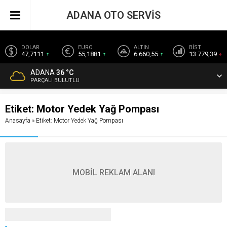
ADANA OTO SERVİS
DOLAR
EURO
ALTIN
BİST
47,7111
55,1881
6.660,55
13.779,39
ADANA
36 °C
PARÇALI BULUTLU
Etiket:
Motor Yedek Yağ Pompası
Anasayfa
»
Etiket: Motor Yedek Yağ Pompası
MOBİL REKLAM ALANI