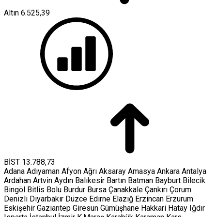
Altın
6.525,39
BİST
13.788,73
Adana
Adıyaman
Afyon
Ağrı
Aksaray
Amasya
Ankara
Antalya
Ardahan
Artvin
Aydın
Balıkesir
Bartın
Batman
Bayburt
Bilecik
Bingöl
Bitlis
Bolu
Burdur
Bursa
Çanakkale
Çankırı
Çorum
Denizli
Diyarbakır
Düzce
Edirne
Elazığ
Erzincan
Erzurum
Eskişehir
Gaziantep
Giresun
Gümüşhane
Hakkari
Hatay
Iğdır