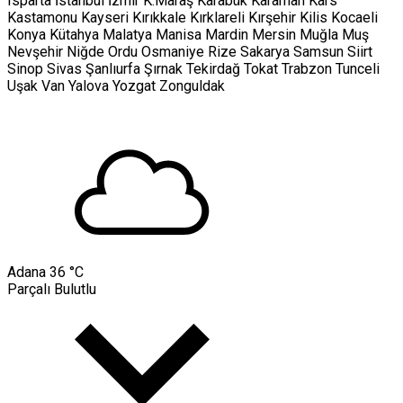
Isparta
İstanbul
İzmir
K.Maraş
Karabük
Karaman
Kars
Kastamonu
Kayseri
Kırıkkale
Kırklareli
Kırşehir
Kilis
Kocaeli
Konya
Kütahya
Malatya
Manisa
Mardin
Mersin
Muğla
Muş
Nevşehir
Niğde
Ordu
Osmaniye
Rize
Sakarya
Samsun
Siirt
Sinop
Sivas
Şanlıurfa
Şırnak
Tekirdağ
Tokat
Trabzon
Tunceli
Uşak
Van
Yalova
Yozgat
Zonguldak
Adana
36 °C
Parçalı Bulutlu