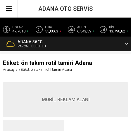
ADANA OTO SERVİS
DOLAR
EURO
ALTIN
BİST
47,7010
55,0063
6.543,59
13.798,82
ADANA
36 °C
PARÇALI BULUTLU
Etiket:
ön takım rotil tamiri Adana
Anasayfa
»
Etiket: ön takım rotil tamiri Adana
MOBİL REKLAM ALANI