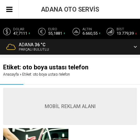
ADANA OTO SERVİS
DOLAR
EURO
ALTIN
BİST
47,7111
55,1881
6.660,55
13.779,39
ADANA
36 °C
PARÇALI BULUTLU
Etiket:
oto boya ustası telefon
Anasayfa
»
Etiket: oto boya ustası telefon
MOBİL REKLAM ALANI