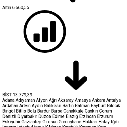
Altın
6.660,55
BİST
13.779,39
Adana
Adıyaman
Afyon
Ağrı
Aksaray
Amasya
Ankara
Antalya
Ardahan
Artvin
Aydın
Balıkesir
Bartın
Batman
Bayburt
Bilecik
Bingöl
Bitlis
Bolu
Burdur
Bursa
Çanakkale
Çankırı
Çorum
Denizli
Diyarbakır
Düzce
Edirne
Elazığ
Erzincan
Erzurum
Eskişehir
Gaziantep
Giresun
Gümüşhane
Hakkari
Hatay
Iğdır