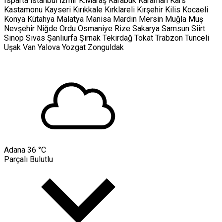
Isparta
İstanbul
İzmir
K.Maraş
Karabük
Karaman
Kars
Kastamonu
Kayseri
Kırıkkale
Kırklareli
Kırşehir
Kilis
Kocaeli
Konya
Kütahya
Malatya
Manisa
Mardin
Mersin
Muğla
Muş
Nevşehir
Niğde
Ordu
Osmaniye
Rize
Sakarya
Samsun
Siirt
Sinop
Sivas
Şanlıurfa
Şırnak
Tekirdağ
Tokat
Trabzon
Tunceli
Uşak
Van
Yalova
Yozgat
Zonguldak
Adana
36 °C
Parçalı Bulutlu