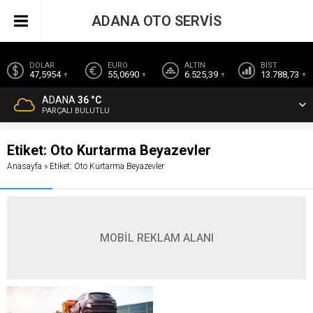
ADANA OTO SERVİS
DOLAR
EURO
ALTIN
BİST
47,5954
55,0690
6.525,39
13.788,73
ADANA
36 °C
PARÇALI BULUTLU
Etiket:
Oto Kurtarma Beyazevler
Anasayfa
»
Etiket: Oto Kurtarma Beyazevler
MOBİL REKLAM ALANI