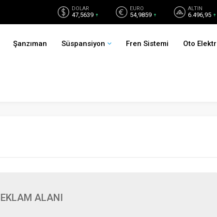
DOLAR
EURO
ALTIN
47,5639
54,9859
6.496,95
Şanzıman
Süspansiyon
Fren Sistemi
Oto Elektr
EKLAM ALANI