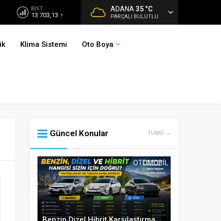
ADANA
35 °C
BİST
13.703,13
PARÇALI BULUTLU
ik
Klima Sistemi
Oto Boya
Güncel Konular
TÜMÜ →
OTOMOBIL
Benzin Dizel Hibrit Karşılaştırma