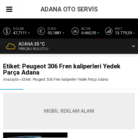
ADANA OTO SERVİS
DOLAR
EURO
ALTIN
BİST
47,7111
55,1881
6.660,55
13.779,39
ADANA
35 °C
PARÇALI BULUTLU
Etiket:
Peugeot 306 Fren kaliperleri Yedek
Parça Adana
Anasayfa
»
Etiket: Peugeot 306 Fren kaliperleri Yedek Parça Adana
MOBİL REKLAM ALANI