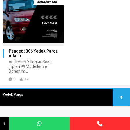
Peugeot 306 Yedek Parça
Adana
📅 Üretim Yılları 🚗 Kasa
Tipleri 🧰 Modeller ve
Donanım...
0
49
Yedek Parça
↓