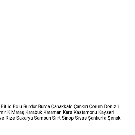
Bitlis
Bolu
Burdur
Bursa
Çanakkale
Çankırı
Çorum
Denizli
mir
K.Maraş
Karabük
Karaman
Kars
Kastamonu
Kayseri
ye
Rize
Sakarya
Samsun
Siirt
Sinop
Sivas
Şanlıurfa
Şırnak