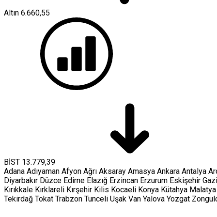
Altın
6.660,55
BİST
13.779,39
Adana
Adıyaman
Afyon
Ağrı
Aksaray
Amasya
Ankara
Antalya
Ar
Diyarbakır
Düzce
Edirne
Elazığ
Erzincan
Erzurum
Eskişehir
Gaz
Kırıkkale
Kırklareli
Kırşehir
Kilis
Kocaeli
Konya
Kütahya
Malatya
Tekirdağ
Tokat
Trabzon
Tunceli
Uşak
Van
Yalova
Yozgat
Zongul