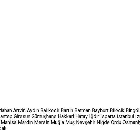
dahan
Artvin
Aydın
Balıkesir
Bartın
Batman
Bayburt
Bilecik
Bingöl
iantep
Giresun
Gümüşhane
Hakkari
Hatay
Iğdır
Isparta
İstanbul
İz
Manisa
Mardin
Mersin
Muğla
Muş
Nevşehir
Niğde
Ordu
Osmani
dak