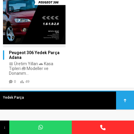
Peugeot 306 Yedek Parça
Adana
📅 Üretim Yılları 🚗 Kasa
Tipleri 🧰 Modeller ve
Donanım...
0
49
Yedek Parça
↓