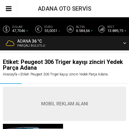
ADANA OTO SERVİS
DOLAR
EURO
ALTIN
BİST
47,7046
55,0051
6.584,66
13.889,75
ADANA
36 °C
PARÇALI BULUTLU
Etiket:
Peugeot 306 Triger kayışı zinciri Yedek
Parça Adana
Anasayfa
»
Etiket: Peugeot 306 Triger kayışı zinciri Yedek Parça Adana
MOBİL REKLAM ALANI