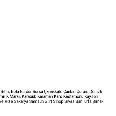
Bitlis
Bolu
Burdur
Bursa
Çanakkale
Çankırı
Çorum
Denizli
mir
K.Maraş
Karabük
Karaman
Kars
Kastamonu
Kayseri
ye
Rize
Sakarya
Samsun
Siirt
Sinop
Sivas
Şanlıurfa
Şırnak