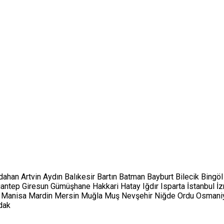
dahan
Artvin
Aydın
Balıkesir
Bartın
Batman
Bayburt
Bilecik
Bingöl
iantep
Giresun
Gümüşhane
Hakkari
Hatay
Iğdır
Isparta
İstanbul
İz
Manisa
Mardin
Mersin
Muğla
Muş
Nevşehir
Niğde
Ordu
Osmani
dak