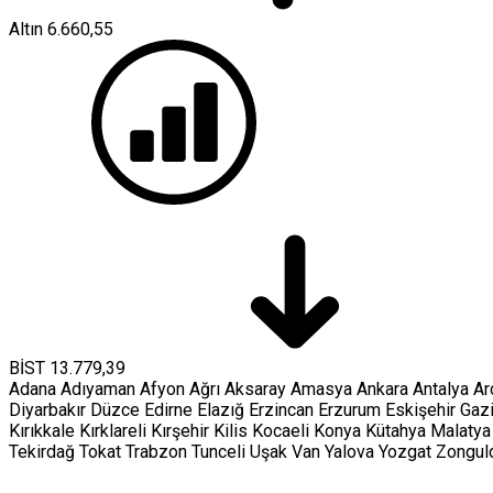
Altın
6.660,55
BİST
13.779,39
Adana
Adıyaman
Afyon
Ağrı
Aksaray
Amasya
Ankara
Antalya
Ar
Diyarbakır
Düzce
Edirne
Elazığ
Erzincan
Erzurum
Eskişehir
Gaz
Kırıkkale
Kırklareli
Kırşehir
Kilis
Kocaeli
Konya
Kütahya
Malatya
Tekirdağ
Tokat
Trabzon
Tunceli
Uşak
Van
Yalova
Yozgat
Zongul