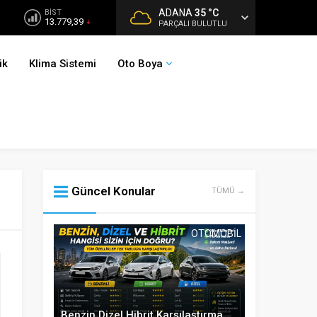
ADANA
35 °C
BİST
13.779,39
PARÇALI BULUTLU
ik
Klima Sistemi
Oto Boya
Güncel Konular
TÜMÜ →
OTOMOBIL
Benzin Dizel Hibrit Karşılaştırma