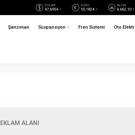
DOLAR
EURO
ALTIN
47,6954
55,1824
6.662,10
Şanzıman
Süspansiyon
Fren Sistemi
Oto Elektr
EKLAM ALANI