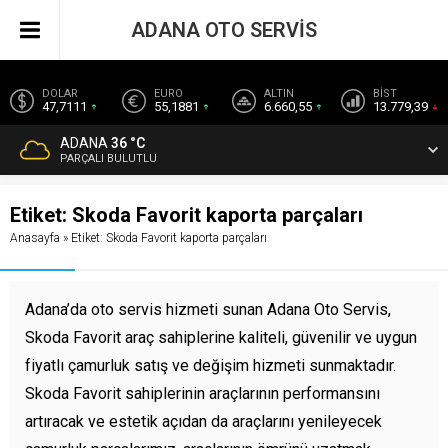
ADANA OTO SERVİS
DOLAR
EURO
ALTIN
BİST
47,7111
55,1881
6.660,55
13.779,39
ADANA
36 °C
PARÇALI BULUTLU
Etiket:
Skoda Favorit kaporta parçaları
Anasayfa
»
Etiket: Skoda Favorit kaporta parçaları
Adana’da oto servis hizmeti sunan Adana Oto Servis,
Skoda Favorit araç sahiplerine kaliteli, güvenilir ve uygun
fiyatlı çamurluk satış ve değişim hizmeti sunmaktadır.
Skoda Favorit sahiplerinin araçlarının performansını
artıracak ve estetik açıdan da araçlarını yenileyecek