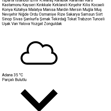
Isparta
İstanbul
İzmir
K.Maraş
Karabük
Karaman
Kars
Kastamonu
Kayseri
Kırıkkale
Kırklareli
Kırşehir
Kilis
Kocaeli
Konya
Kütahya
Malatya
Manisa
Mardin
Mersin
Muğla
Muş
Nevşehir
Niğde
Ordu
Osmaniye
Rize
Sakarya
Samsun
Siirt
Sinop
Sivas
Şanlıurfa
Şırnak
Tekirdağ
Tokat
Trabzon
Tunceli
Uşak
Van
Yalova
Yozgat
Zonguldak
Adana
35 °C
Parçalı Bulutlu