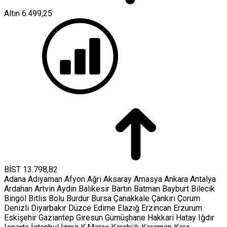
Altın
6.499,25
BİST
13.798,82
Adana
Adıyaman
Afyon
Ağrı
Aksaray
Amasya
Ankara
Antalya
Ardahan
Artvin
Aydın
Balıkesir
Bartın
Batman
Bayburt
Bilecik
Bingöl
Bitlis
Bolu
Burdur
Bursa
Çanakkale
Çankırı
Çorum
Denizli
Diyarbakır
Düzce
Edirne
Elazığ
Erzincan
Erzurum
Eskişehir
Gaziantep
Giresun
Gümüşhane
Hakkari
Hatay
Iğdır