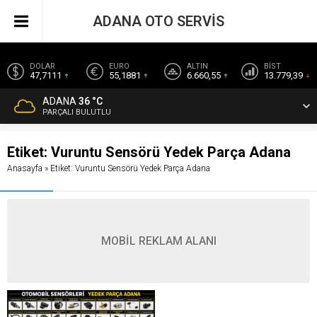
ADANA OTO SERVİS
DOLAR
EURO
ALTIN
BİST
47,7111
55,1881
6.660,55
13.779,39
ADANA
36 °C
PARÇALI BULUTLU
Etiket:
Vuruntu Sensörü Yedek Parça Adana
Anasayfa
»
Etiket: Vuruntu Sensörü Yedek Parça Adana
MOBİL REKLAM ALANI