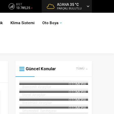
ADANA
35 °C
BİST
13.785,25
PARÇALI BULUTLU
ik
Klima Sistemi
Oto Boya
Güncel Konular
TÜMÜ →
Benzin Dizel Hibrit Karşılaştırma
OTOMOBIL
Benzinli Araçlar
OTOMOBIL
Dizel Araçlar
OTOMOBIL
Elektrikli Araçlar
OTOMOBIL
Otomobil Tarihçesi