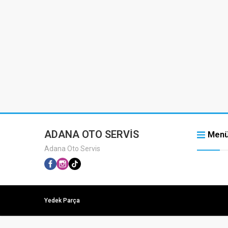
ADANA OTO SERVİS
Men
Adana Oto Servis
Yedek Parça