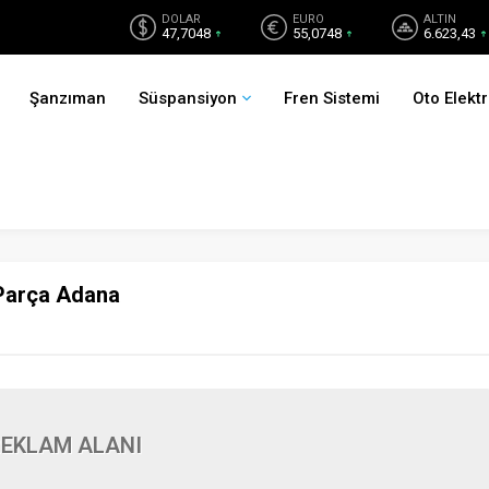
DOLAR
EURO
ALTIN
47,7048
55,0748
6.623,43
Şanzıman
Süspansiyon
Fren Sistemi
Oto Elektr
 Parça Adana
EKLAM ALANI