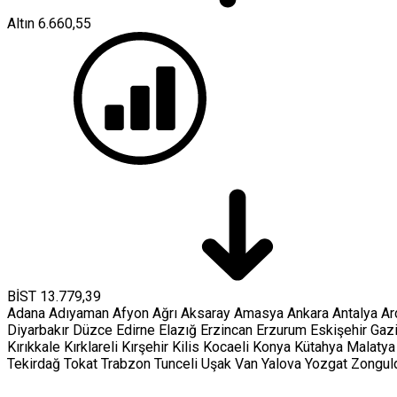
Altın
6.660,55
BİST
13.779,39
Adana
Adıyaman
Afyon
Ağrı
Aksaray
Amasya
Ankara
Antalya
Ar
Diyarbakır
Düzce
Edirne
Elazığ
Erzincan
Erzurum
Eskişehir
Gaz
Kırıkkale
Kırklareli
Kırşehir
Kilis
Kocaeli
Konya
Kütahya
Malatya
Tekirdağ
Tokat
Trabzon
Tunceli
Uşak
Van
Yalova
Yozgat
Zongul