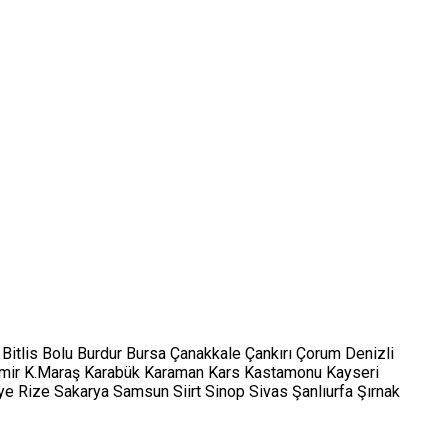
Bitlis
Bolu
Burdur
Bursa
Çanakkale
Çankırı
Çorum
Denizli
mir
K.Maraş
Karabük
Karaman
Kars
Kastamonu
Kayseri
ye
Rize
Sakarya
Samsun
Siirt
Sinop
Sivas
Şanlıurfa
Şırnak