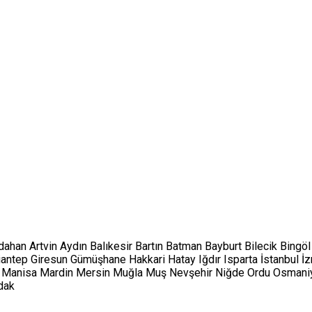
dahan
Artvin
Aydın
Balıkesir
Bartın
Batman
Bayburt
Bilecik
Bingöl
iantep
Giresun
Gümüşhane
Hakkari
Hatay
Iğdır
Isparta
İstanbul
İz
Manisa
Mardin
Mersin
Muğla
Muş
Nevşehir
Niğde
Ordu
Osmani
dak