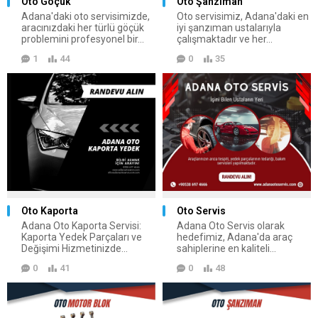
Oto Göçük
Oto Şanzıman
Adana'daki oto servisimizde,
Oto servisimiz, Adana'daki en
aracınızdaki her türlü göçük
iyi şanzıman ustalarıyla
problemini profesyonel bir...
çalışmaktadır ve her...
1
44
0
35
Oto Kaporta
Oto Servis
Adana Oto Kaporta Servisi:
Adana Oto Servis olarak
Kaporta Yedek Parçaları ve
hedefimiz, Adana'da araç
Değişimi Hizmetinizde...
sahiplerine en kaliteli...
0
41
0
48