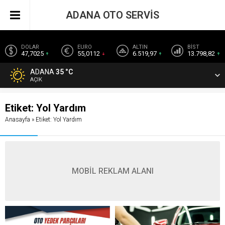
ADANA OTO SERVİS
DOLAR
EURO
ALTIN
BİST
47,7025
55,0112
6.519,97
13.798,82
ADANA
35 °C
AÇIK
Etiket:
Yol Yardım
Anasayfa
»
Etiket: Yol Yardım
MOBİL REKLAM ALANI