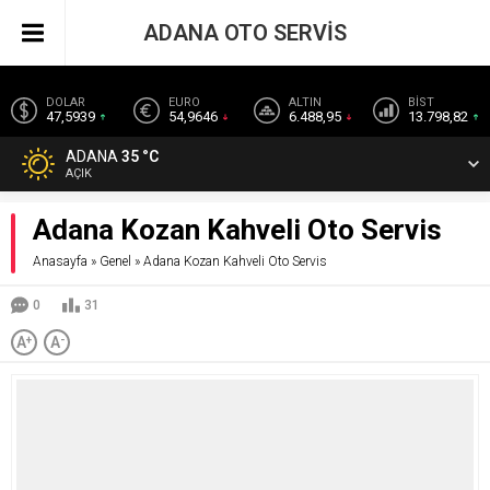
ADANA OTO SERVİS
DOLAR
EURO
ALTIN
BİST
47,5939
54,9646
6.488,95
13.798,82
ADANA
35 °C
AÇIK
Adana Kozan Kahveli Oto Servis
Anasayfa
»
Genel
»
Adana Kozan Kahveli Oto Servis
0
31
A
+
A
-