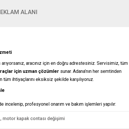
EKLAM ALANI
izmeti
s
arıyorsanız, aracınız için en doğru adrestesiniz. Servisimiz, tüm
raçlar için uzman çözümler
sunar. Adana’nın her semtinden
 tüm ihtiyaçlarını eksiksiz şekilde karşılıyoruz.
ale
de incelenip, profesyonel onarım ve bakım işlemleri yapılır:
mi, motor kapak contası değişimi