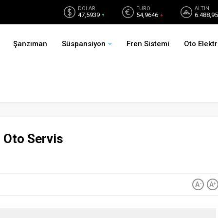
DOLAR
EURO
ALTIN
47,5939
54,9646
6.488,95
Şanzıman
Süspansiyon
Fren Sistemi
Oto Elektr
 Oto Servis
A
-
A
+