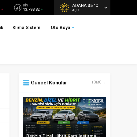
ADANA
35 °C
BİST
13.798,82
AÇIK
ik
Klima Sistemi
Oto Boya
Güncel Konular
TÜMÜ →
OTOMOBIL
Benzin Dizel Hibrit Karşılaştırma