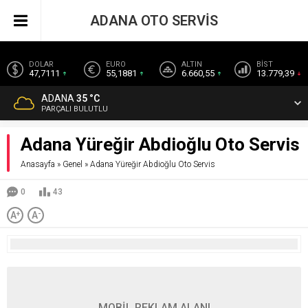
ADANA OTO SERVİS
DOLAR
EURO
ALTIN
BİST
47,7111
55,1881
6.660,55
13.779,39
ADANA
35 °C
PARÇALI BULUTLU
Adana Yüreğir Abdioğlu Oto Servis
Anasayfa
»
Genel
»
Adana Yüreğir Abdioğlu Oto Servis
0
43
A
+
A
-
MOBİL REKLAM ALANI