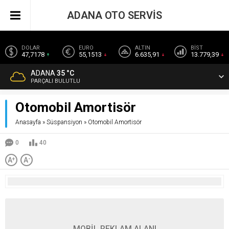
ADANA OTO SERVİS
DOLAR
EURO
ALTIN
BİST
47,7178
55,1513
6.635,91
13.779,39
ADANA
35 °C
PARÇALI BULUTLU
Otomobil Amortisör
Anasayfa
»
Süspansiyon
»
Otomobil Amortisör
0
40
A
+
A
-
MOBİL REKLAM ALANI