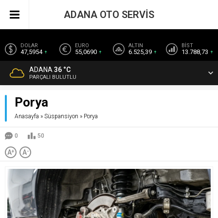
ADANA OTO SERVİS
DOLAR
EURO
ALTIN
BİST
47,5954
55,0690
6.525,39
13.788,73
ADANA
36 °C
PARÇALI BULUTLU
Porya
Anasayfa
»
Süspansiyon
»
Porya
0
50
A
+
A
-