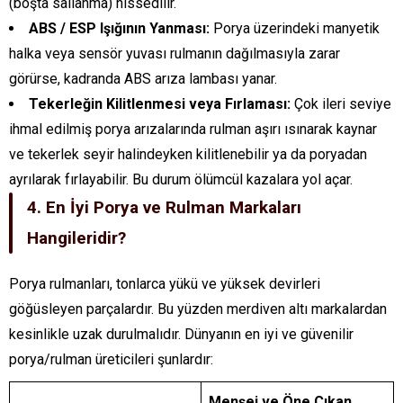
(boşta sallanma) hissedilir.
ABS / ESP Işığının Yanması:
Porya üzerindeki manyetik
halka veya sensör yuvası rulmanın dağılmasıyla zarar
görürse, kadranda ABS arıza lambası yanar.
Tekerleğin Kilitlenmesi veya Fırlaması:
Çok ileri seviye
ihmal edilmiş porya arızalarında rulman aşırı ısınarak kaynar
ve tekerlek seyir halindeyken kilitlenebilir ya da poryadan
ayrılarak fırlayabilir. Bu durum ölümcül kazalara yol açar.
4. En İyi Porya ve Rulman Markaları
Hangileridir?
Porya rulmanları, tonlarca yükü ve yüksek devirleri
göğüsleyen parçalardır.
Bu yüzden merdiven altı markalardan
kesinlikle uzak durulmalıdır. Dünyanın en iyi ve güvenilir
porya/rulman üreticileri şunlardır:
Menşei ve Öne Çıkan