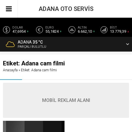
ADANA OTO SERVİS
DOLAR
EURO
ALTIN
BİST
47,6954
55,1824
6.662,10
13.779,39
ADANA
35 °C
PARÇALI BULUTLU
Etiket:
Adana cam filmi
Anasayfa
»
Etiket: Adana cam filmi
MOBİL REKLAM ALANI