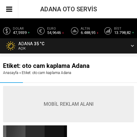
ADANA OTO SERVİS
DOLAR
EURO
ALTIN
BİST
47,5939
54,9646
6.488,95
13.798,82
ADANA
35 °C
AÇIK
Etiket:
oto cam kaplama Adana
Anasayfa
»
Etiket: oto cam kaplama Adana
MOBİL REKLAM ALANI