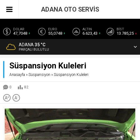
ADANA OTO SERVİS
DOLAR
EURO
ALTIN
BİST
47,7048
55,0748
6.623,43
13.785,25
ADANA
35 °C
PARÇALI BULUTLU
Süspansiyon Kuleleri
Anasayfa
»
Süspansiyon
»
Süspansiyon Kuleleri
0
82
A
+
A
-