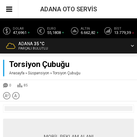
ADANA OTO SERVİS
DOLAR
EURO
ALTIN
BİST
47,6961
55,1808
6.662,82
13.779,39
ADANA
35 °C
PARÇALI BULUTLU
Torsiyon Çubuğu
Anasayfa
»
Süspansiyon
»
Torsiyon Çubuğu
0
85
A
+
A
-
MOBİL REKLAM ALANI